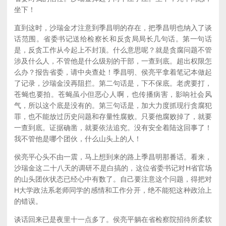
坐下！
直到这时，沙瑞金才注意到季昌明的存在，把季昌明也纳入了谈
话范围。省委书记送给检察长和反贪局局长几句话。第一句话
是，反贪工作从今起上不封顶。什么意思呢？就是贪腐问题不管
涉及什么人，不管他是什么级别的干部，一查到底。超出权限怎
么办？报告省委，请中央查处！季昌明、侯亮平拿着笔记本做起
了记录，沙瑞金没再阻拦。第二句话是，下不保底。老虎要打，
苍蝇也要拍。苍蝇虽小但恶心人啊，也传播病害，影响社会风
气，所以这个底是没有的。第三句话是，加大力度抓现行贪腐犯
罪，也不能放过历史问题和存量性腐败。只要他腐败掉了，就要
一查到底。证据确凿，就要依法追究。没有安全着陆这回事了！
我不管他是哪个团伙，什么山头上的人！
侯亮平心头不由一震，马上想到来的路上季昌明那番话。看来，
沙瑞金这二十八天的调研不是白搞的，这位省委书记对H省官场
的山头团伙状态已经心中有数了。自己要注意这个问题，得把对
H大学政法系老师同学的感情和工作分开，绝不能犯这种政治上
的错误。
谈话回来已是夜里十一点多了。侯亮平躺在省检察院招待所柔软