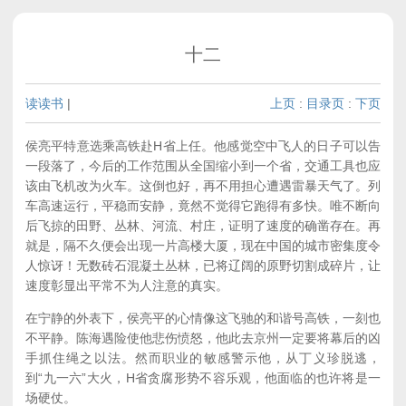
十二
读读书
|
上页
:
目录页
:
下页
侯亮平特意选乘高铁赴H省上任。他感觉空中飞人的日子可以告
一段落了，今后的工作范围从全国缩小到一个省，交通工具也应
该由飞机改为火车。这倒也好，再不用担心遭遇雷暴天气了。列
车高速运行，平稳而安静，竟然不觉得它跑得有多快。唯不断向
后飞掠的田野、丛林、河流、村庄，证明了速度的确凿存在。再
就是，隔不久便会出现一片高楼大厦，现在中国的城市密集度令
人惊讶！无数砖石混凝土丛林，已将辽阔的原野切割成碎片，让
速度彰显出平常不为人注意的真实。
在宁静的外表下，侯亮平的心情像这飞驰的和谐号高铁，一刻也
不平静。陈海遇险使他悲伤愤怒，他此去京州一定要将幕后的凶
手抓住绳之以法。然而职业的敏感警示他，从丁义珍脱逃，
到“九一六”大火，H省贪腐形势不容乐观，他面临的也许将是一
场硬仗。