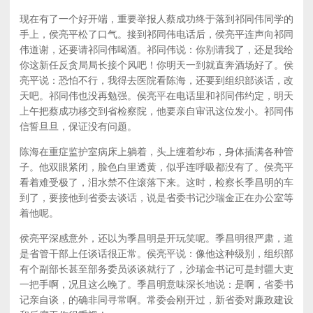
现在有了一个好开端，重要举报人蔡成功终于落到祁同伟同学的
手上，侯亮平松了口气。接到祁同伟电话后，侯亮平连声向祁同
伟道谢，还要请祁同伟喝酒。祁同伟说：你别请我了，还是我给
你这新任反贪局局长接个风吧！你明天一到就直奔酒场好了。侯
亮平说：恐怕不行，我得去医院看陈海，还要到组织部谈话，改
天吧。祁同伟也没再勉强。侯亮平在电话里和祁同伟约定，明天
上午把蔡成功移交到省检察院，他要亲自审讯这位发小。祁同伟
信誓旦旦，保证没有问题。
陈海在重症监护室病床上躺着，头上缠着纱布，身体插满各种管
子。他双眼紧闭，脸色白里透黄，似乎连呼吸都没有了。侯亮平
看着难受极了，泪水禁不住滚落下来。这时，检察长季昌明的车
到了，要接他到省委去谈话，说是省委书记沙瑞金正在办公室等
着他呢。
侯亮平深感意外，还以为季昌明是开玩笑呢。季昌明很严肃，道
是省管干部上任谈话很正常。侯亮平说：像他这种级别，组织部
有个副部长甚至部务委员谈谈就行了，沙瑞金书记可是封疆大吏
一把手啊，况且这么晚了。季昌明意味深长地说：是啊，省委书
记亲自谈，的确非同寻常啊。常委会刚开过，新省委对廉政建设