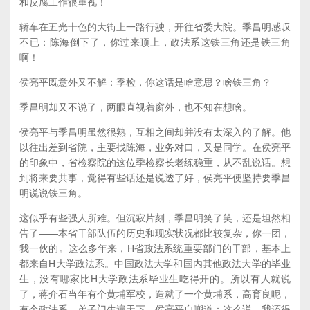
和反腐工作很重视！
轿车在五光十色的大街上一路行驶，开往省委大院。季昌明感叹
不已：陈海倒下了，你过来顶上，政法系这铁三角还是铁三角
啊！
侯亮平既意外又不解：季检，你这话是啥意思？啥铁三角？
季昌明却又不说了，两眼直视着窗外，也不知在想啥。
侯亮平与季昌明虽然很熟，互相之间却并没有太深入的了解。他
以往出差到省院，主要找陈海，业务对口，又是同学。在侯亮平
的印象中，省检察院的这位季检察长老练稳重，从不乱说话。想
到将来要共事，觉得有些话还是说透了好，侯亮平便坚持要季昌
明说说铁三角。
这似乎有些强人所难。但沉寂片刻，季昌明笑了笑，还是坦然相
告了——本省干部队伍的历史和现实状况都比较复杂，你一团，
我一伙的。这么多年来，H省政法系统重要部门的干部，基本上
都来自H大学政法系。中国政法大学和国内其他政法大学的毕业
生，没有哪家比H大学政法系毕业生吃得开的。所以有人就说
了，蒋介石当年有个黄埔军校，造就了一个黄埔系，高育良呢，
有个政法系，弟子门生遍天下。侯亮平自嘲道：这么说，我还得