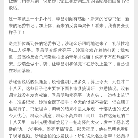
让他们稍等片刻，说是沙书记正和新调过来的省纪委田国富书记
谈话。
这一等就是一个多小时。季昌明颇有感触：新来的省委书记，新
来的纪委书记，加上你，新来的反贪局局长！看来，我省要变变
样子了！
送走那位新到任的纪委书记，沙瑞金乐呵呵地进来了，礼节性地
和二人握手。季昌明介绍侯亮平，沙瑞金端详着他打趣：我知
道，最高检反贪总局隆重推出的青年才俊嘛！侯亮平有些局促不
安。沙瑞金做个手势，让季昌明和侯亮平在沙发上坐下，自己也
在对面落座。
沙瑞金说话貌似随意，说他也刚到没多久，算上今天，到任才二
十八天。这些日子他主要在下面各市县搞调研，熟悉情况。没有
调查就没有发言权嘛。季昌明和侯亮平一边点头，一边掏出笔记
本，准备记录。沙瑞金摆了摆手：今天的谈话不要记，记在脑子
里就行了。书记坦承，调研的结果不是太乐观，干部队伍的状况
令人忧心。群众不满意，群众不高兴啊！而且，就在这短短的二
十八天里，京州光明湖畔烧起了一把奇怪的大火，发生了恶名远
播的“九一六”事件。侯亮平插话说，那天夜里，他在昆明也看到
了现场视频。沙瑞金拍拍沙发扶手：所以说恶名远播嘛！还跑掉