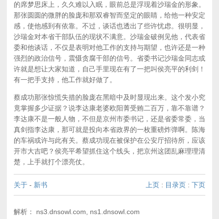
的席梦思床上，久久难以入眠，眼前总是浮现着沙瑞金的形象。
那张圆圆的微胖的脸庞和那双睿智而坚定的眼睛，给他一种安定
感，使他感到有依靠。不过，谈话也透出了些许忧虑。很明显，
沙瑞金对本省干部队伍的现状不满意。沙瑞金破例见他，代表省
委和他谈话，不仅是表明对他工作的支持与期望，也许还是一种
强烈的政治信号，震慑贪腐干部的信号。省委书记沙瑞金同志或
许就是想让大家知道，自己手里现在有了一把叫侯亮平的利剑！
有一把手支持，他工作就好做了。
蔡成功那张惊慌失措的脸庞在黑暗中及时显现出来。这个发小究
竟掌握多少证据？说李达康老婆欧阳菁受贿二百万，靠不靠谱？
李达康不是一般人物，不但是京州市委书记，还是省委常委，当
真剑指李达康，那可就是投向本省政界的一枚重磅炸弹啊。陈海
的车祸或许与此有关。蔡成功现在被保护在公安厅招待所，应该
开市大吉吧？侯亮平希望抓住这个线头，把京州这团乱麻理理清
楚，上手就打个漂亮仗。
关于
-
新书
上页
:
目录页
:
下页
解析： ns3.dnsowl.com, ns1.dnsowl.com