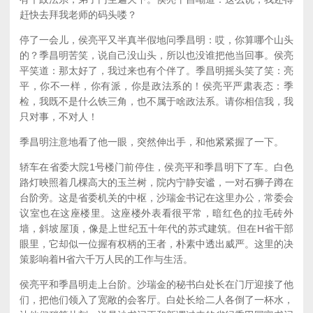
赶快去拜我老师的码头喽？
停了一会儿，侯亮平又半真半假地问季昌明：哎，你算哪个山头
的？季昌明苦笑，说自己没山头，所以也没谁把他当回事。侯亮
平笑道：那太好了，我过来也有个伴了。季昌明摇头笑了笑：亮
平，你不一样，你有派，你是政法系的！侯亮平严肃表态：季
检，我既不是什么铁三角，也不属于啥政法系。请你相信我，我
只对事，不对人！
季昌明注意地看了他一眼，突然伸出手，和他紧紧握了一下。
轿车在省委大院1号楼门前停住，侯亮平和季昌明下了车。白色
路灯映照着几棵高大的玉兰树，院内宁静安谧，一对石狮子蹲在
台阶旁。这是省委机关的中枢，沙瑞金书记在这里办公，常委会
议室也在这座楼里。这座楼外表看很平常，暗红色的拉毛砖外
墙，斜坡屋顶，像是上世纪五十年代的苏式建筑。但在H省干部
眼里，它却似一位握有权柄的王者，朴素中透出威严。这里的决
策影响着H省六千万人民的工作与生活。
侯亮平和季昌明走上台阶。沙瑞金的秘书白处长在门厅迎接了他
们，把他们领入了宽敞的会客厅。白处长给二人各倒了一杯水，