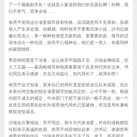
了一个腐败副市长！这就是人家送给我们的见面礼啊！好啊，我
们不客气，照单全收……
侯亮平觉得这位省委领导很有性格，说话随意而不失原则，容易
使人产生亲近感、信赖感。闲时侯亮平爱看武侠小说，沙书记就
像出世高人，拿一根树枝便是无敌利器。更重要的是，领导的话
语传达出一种信息，侯亮平心领神会，他们是一类人，有着同样
的家国情怀。
季昌明明显受了冷落，这让侯亮平隐隐不安。沙瑞金继续说，切
入了正题——最高检领导和他商量要派个反贪局代局长过来。书
记同志表示感谢，并且主动提出，别代局长了，就局长吧！
侯亮平这才知道，原来自己的局长竟是面前这位从未谋面，也从
未有任何交集的陌生省委领导拍板决定的，心中不禁一热。根据
内部不成文的规定，中央部门干部下派任职一般不高挂，他一个
反贪总局侦查处处长到省里做代局长已是破例，何况是局长兼检
察院党组成员。
沙瑞金庄重地说：亮平同志，我今天代表省委，对你到省检察院
任职表示真诚的欢迎。侯亮平动容地站起来：沙书记，谢谢您和
省委对我的信任。沙瑞金挥起手向下压了压。坐下，亮平同志，