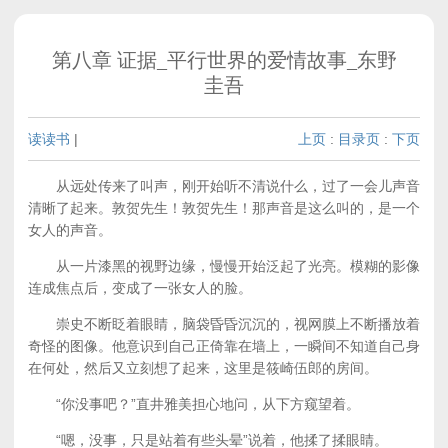
第八章 证据_平行世界的爱情故事_东野
圭吾
读读书
|
上页
:
目录页
:
下页
从远处传来了叫声，刚开始听不清说什么，过了一会儿声音
清晰了起来。敦贺先生！敦贺先生！那声音是这么叫的，是一个
女人的声音。
从一片漆黑的视野边缘，慢慢开始泛起了光亮。模糊的影像
连成焦点后，变成了一张女人的脸。
崇史不断眨着眼睛，脑袋昏昏沉沉的，视网膜上不断播放着
奇怪的图像。他意识到自己正倚靠在墙上，一瞬间不知道自己身
在何处，然后又立刻想了起来，这里是筱崎伍郎的房间。
“你没事吧？”直井雅美担心地问，从下方窥望着。
“嗯，没事，只是站着有些头晕”说着，他揉了揉眼睛。