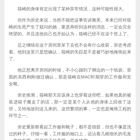
筱崎的身体肯定出现了某种异常情况，这种可能性很大。
但作为崇史来说，当然不能把这事告诉雅美。本来已经对筱
崎的生死产生了疑问的她，要是再听到这样的消息，一定会完全
绝望的。并且连他自己也开始认为，筱崎已经不在这个世上了。
总之继续在这个房间里呆下去也不会有什么收获，崇史考虑
着。他到这里只是想确认，筱崎的失踪是不是被巧妙地掩饰起来
了。
他正想离开房间的时候，不小心踢到了脚边的一个纸袋。里
面的东西刚刚做过确认，那是筱崎在MAC时期穿的工作服和安
全靴。
崇史推测，筱崎那天应该身上也穿着这些吧，如果他真的被
装进箱子搬走了的话，那一定是某个人从他的身体上回收了这
些，又特地放到这儿来的。这些繁琐的事，一定也是掩饰工程的
环节之一。
崇史重新察看起工作服和靴子，都不是很脏，但也不像是洗
过的样子。仔细一看，工作服的袖口上，还沾着几根细长的毛发