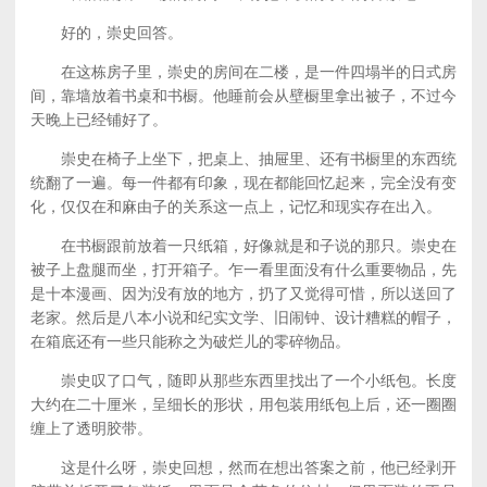
好的，崇史回答。
在这栋房子里，崇史的房间在二楼，是一件四塌半的日式房
间，靠墙放着书桌和书橱。他睡前会从壁橱里拿出被子，不过今
天晚上已经铺好了。
崇史在椅子上坐下，把桌上、抽屉里、还有书橱里的东西统
统翻了一遍。每一件都有印象，现在都能回忆起来，完全没有变
化，仅仅在和麻由子的关系这一点上，记忆和现实存在出入。
在书橱跟前放着一只纸箱，好像就是和子说的那只。崇史在
被子上盘腿而坐，打开箱子。乍一看里面没有什么重要物品，先
是十本漫画、因为没有放的地方，扔了又觉得可惜，所以送回了
老家。然后是八本小说和纪实文学、旧闹钟、设计糟糕的帽子，
在箱底还有一些只能称之为破烂儿的零碎物品。
崇史叹了口气，随即从那些东西里找出了一个小纸包。长度
大约在二十厘米，呈细长的形状，用包装用纸包上后，还一圈圈
缠上了透明胶带。
这是什么呀，崇史回想，然而在想出答案之前，他已经剥开