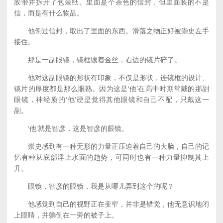
胶带并拆开了包装纸。里面是个茶色的信封，但里面装的不是
信，而是有什么物品。
他倒过信封，取出了里面的东西。滑落之物正好被崇史左手
接住。
那是一副眼镜，镜框镶着金丝，右边的镜片碎了。
他对这副眼镜的形状有印象，不仅是形状，连镜框的设计、
镜片的厚度都是那么眼熟。因为这是‘他’在高中时期常戴的那副
眼镜，神经质的‘他’硬是觉得其他眼镜和自己不配，只戴这一
副。
‘他’就是智彦，这是智彦的眼镜。
崇史感到有一种无形的力量正压迫着自己的大脑，自己的记
忆有种从底部浮上水面的趋势，可同时也有一种力量抑制其上
升。
眼镜，智彦的眼镜，我是从哪儿弄到这个的呢？
他感觉到自己的视野正在变窄，并非是错觉，他无意识地闭
上眼睛，并躺倒在一旁的被子上。