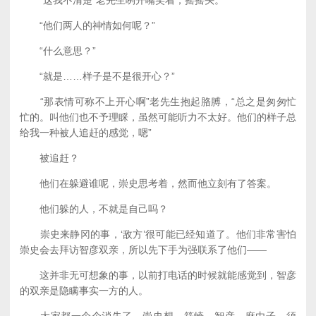
“这我不清楚”老先生咧开嘴笑着，摇摇头。
“他们两人的神情如何呢？”
“什么意思？”
“就是……样子是不是很开心？”
“那表情可称不上开心啊”老先生抱起胳膊，“总之是匆匆忙
忙的。叫他们也不予理睬，虽然可能听力不太好。他们的样子总
给我一种被人追赶的感觉，嗯”
被追赶？
他们在躲避谁呢，崇史思考着，然而他立刻有了答案。
他们躲的人，不就是自己吗？
崇史来静冈的事，‘敌方’很可能已经知道了。他们非常害怕
崇史会去拜访智彦双亲，所以先下手为强联系了他们——
这并非无可想象的事，以前打电话的时候就能感觉到，智彦
的双亲是隐瞒事实一方的人。