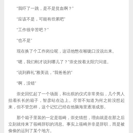
“我吓了一跳，是不是贫血啊？”
“应该不是，可能有些累吧”
“工作很辛苦吧？”
“也不是”
现在换了个工作岗位呢，这话他憋在喉咙口没说出来。
“嗯，我们刚才说到哪儿了？”崇史按着太阳穴问道。
“说到葬礼”雅美说，“我爸爸的”
“啊，没错”
崇史回忆起了一个场面，和出殡的仪式非常类似，几个男人
抬着长长的箱子，智彦站在边上。尽管不知道为何之前没想起
来，但不管怎样，这个记忆已经在他脑海里逐渐成形。
那个箱子里装的一定是筱崎，崇史猜想，理由就是在那之后
立刻就传来了筱崎辞职的消息。事实上筱崎并非是辞职，而是被
偷偷的运到了某个地方。