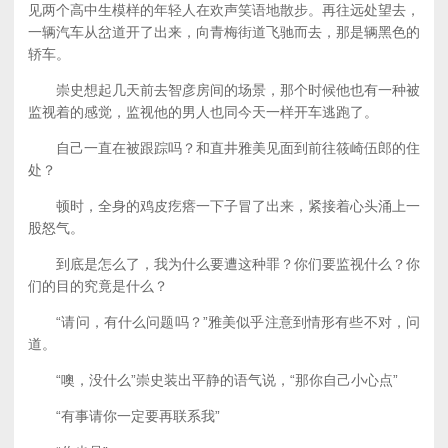
见两个高中生模样的年轻人在欢声笑语地散步。再往远处望去，
一辆汽车从岔道开了出来，向青梅街道飞驰而去，那是辆黑色的
轿车。
崇史想起几天前去智彦房间的场景，那个时候他也有一种被
监视着的感觉，监视他的男人也同今天一样开车逃跑了。
自己一直在被跟踪吗？和直井雅美见面到前往筱崎伍郎的住
处？
顿时，全身的鸡皮疙瘩一下子冒了出来，紧接着心头涌上一
股怒气。
到底是怎么了，我为什么要遭这种罪？你们要监视什么？你
们的目的究竟是什么？
“请问，有什么问题吗？”雅美似乎注意到情形有些不对，问
道。
“噢，没什么”崇史装出平静的语气说，“那你自己小心点”
“有事请你一定要再联系我”