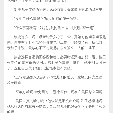
把自己关在家里，就不用担心被监视了。
对于儿子突然的到来，比起惊喜，母亲脸上更多的是不安。
“发生了什么事吗？”这是她问的第一句话。
“什么事都没有，我就是到附近出差，顺便回家一趟”
崇史这么一说，母亲终于安心了一些，开始对他问寒问暖起
来。崇史有个叫小茂的哥哥在当地工作，已经成了家，所以对母
亲和子来说，最放心不下的就是在东京孤身一人的二儿子。
崇史选择合适的回答应和着，必要时还添油加醋一番。换工
作岗位的事不能告诉她，麻由子的事也得瞒住，就更别提同居
了。况且自己关于她的记忆根本就不完整。
“三轮君还别来无恙吗？”把儿子的近况一股脑儿问完之后，
和子问道。
“应该好着呢”崇史回答，“那个家伙，现在在美国总公司呢”
“美国？真的嘛，哦？他依然是那么出众呢”和子感慨地说。
她从很久以前就有种错觉，自己的儿子能好好学习全是托了智彦
的福。