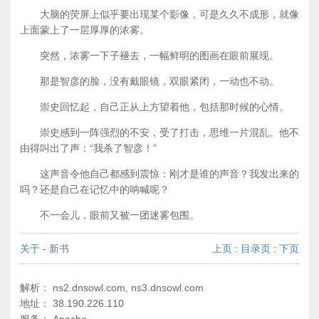
大脑的荧屏上似乎要出现某个影像，可是久久不成形，就像
上面蒙上了一层厚厚的浓雾。
突然，浓雾一下子褪去，一幅鲜明的图画在眼前展现。
那是智彦的脸，没有戴眼镜，双眼紧闭，一动也不动。
崇史回忆起，自己正从上方望着他，包括那时候的心情。
崇史感到一阵强烈的不安，受了打击，思维一片混乱。他不
由得叫出了声：“我杀了智彦！”
这声音令他自己都感到震惊：刚才是谁的声音？我发出来的
吗？还是自己在记忆中的呐喊呢？
不一会儿，眼前又被一团迷雾包围。
关于
-
新书
上页
:
目录页
:
下页
解析： ns2.dnsowl.com, ns3.dnsowl.com
地址： 38.190.226.110