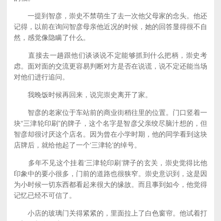
一提到智彦，崇史不禁萌生了去一次他父母家的念头。他还
记得，以前在询问智彦母亲他近况的时候，她的回答显得很不自
然，感觉像隐瞒了什么。
直接去一趟跟他们谈谈说不定能够抓到什么把柄，崇史考
虑。面对面的交流更容易判断对方是否在说谎，说不定还能当场
对他们进行追问。
我晚饭时候再回来，说完崇史离开了家。
智彦的老家位于车站前的商业街稍往里的位置。门口竖着一
块“三津轮印刷”的牌子，这个名字是智彦父亲绞尽脑汁想的，但
智彦却很讨厌这个店名。因为曾在小学时期，他的同学看到这块
店牌后，就给他起了一个‘三津轮’的绰号。
多年不见这个挂着‘三津轮印刷’牌子的玄关，崇史觉得比他
印象中的要小很多，门前的道路也很狭窄。崇史意识到，这是因
为小时候一切东西都看起来很大的缘故。而且事到如今，他觉得
记忆已经不可信了。
小店的玻璃门关得紧紧的，里面拉上了白色窗帘。他试着打