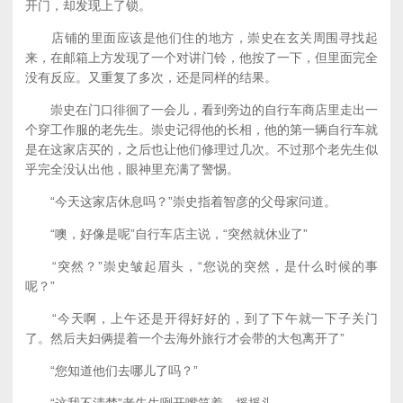
开门，却发现上了锁。
店铺的里面应该是他们住的地方，崇史在玄关周围寻找起
来，在邮箱上方发现了一个对讲门铃，他按了一下，但里面完全
没有反应。又重复了多次，还是同样的结果。
崇史在门口徘徊了一会儿，看到旁边的自行车商店里走出一
个穿工作服的老先生。崇史记得他的长相，他的第一辆自行车就
是在这家店买的，之后也让他们修理过几次。不过那个老先生似
乎完全没认出他，眼神里充满了警惕。
“今天这家店休息吗？”崇史指着智彦的父母家问道。
“噢，好像是呢”自行车店主说，“突然就休业了”
“突然？”崇史皱起眉头，“您说的突然，是什么时候的事
呢？”
“今天啊，上午还是开得好好的，到了下午就一下子关门
了。然后夫妇俩提着一个去海外旅行才会带的大包离开了”
“您知道他们去哪儿了吗？”