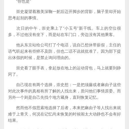
“你也是”
崇史凝望着雅美深鞠一躬后迈开脚步的背影，脑子里却开始
思考起别的事情。
次日的中午，崇史乘上了“小玉号”新干线。车上的空位很
多，不过他没有坐下，而是站在车门口，旁边没有其他乘客。
他从东京站给公司打了个电话，说自己想休带薪假，主任的
语气听起来有些猝不及防，但也二话不说就批准了。因为部下提
出休假的时候，是禁止询问理由的。
崇史看了眼手表，拿起放在地上的运动背包，马上就要到静
冈了。
自己现在有两个选择，崇史想：一是把须藤或者麻由子这些
对此次事件的真相有所了解的人找出来，质问他们事情原委。而
另外一个则是自己先找个地方藏身，直到恢复记忆。
然而他不假思索地选择了后者，本来把麻由子等人找出来就
难于上青天，何况在记忆尚未恢复的时候闹太大动静也不会有好
结果。