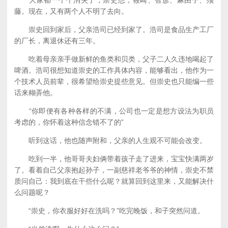
大家都一个个消失了，崇史想，筱崎、智彦、麻由子、须
藤。现在，又有两个人不明了去向。
崇史回到家后，父亲浩司已经到家了。浩司是食品生产工厂
的厂长，离退休还有三年。
吃着母亲亲手做新鲜的鱼类和贝类，父子二人久违地喝起了
啤酒。浩司很想知道崇史的工作具体内容，能够看出，他作为一
个技术人员前辈，很希望给崇史提些意见。但崇史也只能编一些
话来糊弄他。
“你即便有各种各样的不满，公司也一定是想方设法为职员
考虑的，你怀着这种信念错不了的”
听到这话，他也随声附和，父亲的人生观不可能会改变。
吃到一半，他哥哥夫妇俩带着孩子走了进来，宝宝快满两岁
了。看着自己父亲抱起孙子，一副慈祥老爷爷的神情，崇史不禁
质问自己：我到底在干些什么呢？就算回到这里来，又能解决什
么问题呢？
“崇史，你衣服好好在洗吗？”吃完晚饭，和子突然问道。