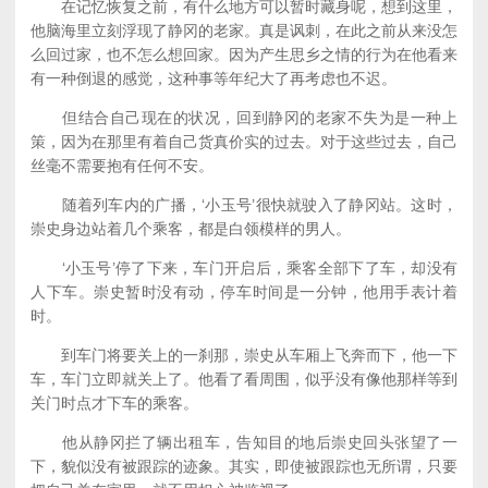
在记忆恢复之前，有什么地方可以暂时藏身呢，想到这里，
他脑海里立刻浮现了静冈的老家。真是讽刺，在此之前从来没怎
么回过家，也不怎么想回家。因为产生思乡之情的行为在他看来
有一种倒退的感觉，这种事等年纪大了再考虑也不迟。
但结合自己现在的状况，回到静冈的老家不失为是一种上
策，因为在那里有着自己货真价实的过去。对于这些过去，自己
丝毫不需要抱有任何不安。
随着列车内的广播，‘小玉号’很快就驶入了静冈站。这时，
崇史身边站着几个乘客，都是白领模样的男人。
‘小玉号’停了下来，车门开启后，乘客全部下了车，却没有
人下车。崇史暂时没有动，停车时间是一分钟，他用手表计着
时。
到车门将要关上的一刹那，崇史从车厢上飞奔而下，他一下
车，车门立即就关上了。他看了看周围，似乎没有像他那样等到
关门时点才下车的乘客。
他从静冈拦了辆出租车，告知目的地后崇史回头张望了一
下，貌似没有被跟踪的迹象。其实，即使被跟踪也无所谓，只要