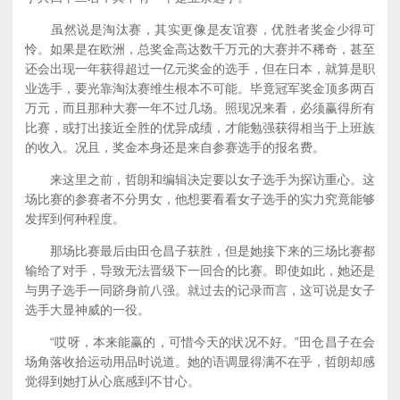
虽然说是淘汰赛，其实更像是友谊赛，优胜者奖金少得可
怜。如果是在欧洲，总奖金高达数千万元的大赛并不稀奇，甚至
还会出现一年获得超过一亿元奖金的选手，但在日本，就算是职
业选手，要光靠淘汰赛维生根本不可能。毕竟冠军奖金顶多两百
万元，而且那种大赛一年不过几场。照现况来看，必须赢得所有
比赛，或打出接近全胜的优异成绩，才能勉强获得相当于上班族
的收入。况且，奖金本身还是来自参赛选手的报名费。
来这里之前，哲朗和编辑决定要以女子选手为探访重心。这
场比赛的参赛者不分男女，他想要看看女子选手的实力究竟能够
发挥到何种程度。
那场比赛最后由田仓昌子获胜，但是她接下来的三场比赛都
输给了对手，导致无法晋级下一回合的比赛。即使如此，她还是
与男子选手一同跻身前八强。就过去的记录而言，这可说是女子
选手大显神威的一役。
“哎呀，本来能赢的，可惜今天的状况不好。”田仓昌子在会
场角落收拾运动用品时说道。她的语调显得满不在乎，哲朗却感
觉得到她打从心底感到不甘心。