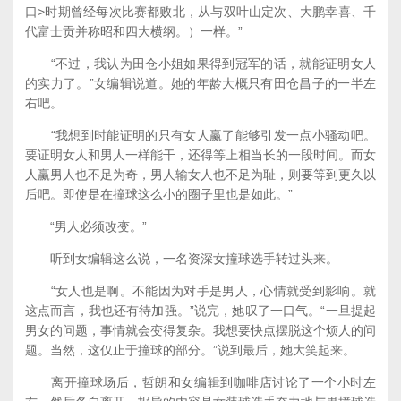
口>时期曾经每次比赛都败北，从与双叶山定次、大鹏幸喜、千
代富士贡并称昭和四大横纲。）一样。”
“不过，我认为田仓小姐如果得到冠军的话，就能证明女人
的实力了。”女编辑说道。她的年龄大概只有田仓昌子的一半左
右吧。
“我想到时能证明的只有女人赢了能够引发一点小骚动吧。
要证明女人和男人一样能干，还得等上相当长的一段时间。而女
人赢男人也不足为奇，男人输女人也不足为耻，则要等到更久以
后吧。即使是在撞球这么小的圈子里也是如此。”
“男人必须改变。”
听到女编辑这么说，一名资深女撞球选手转过头来。
“女人也是啊。不能因为对手是男人，心情就受到影响。就
这点而言，我也还有待加强。”说完，她叹了一口气。“一旦提起
男女的问题，事情就会变得复杂。我想要快点摆脱这个烦人的问
题。当然，这仅止于撞球的部分。”说到最后，她大笑起来。
离开撞球场后，哲朗和女编辑到咖啡店讨论了一个小时左