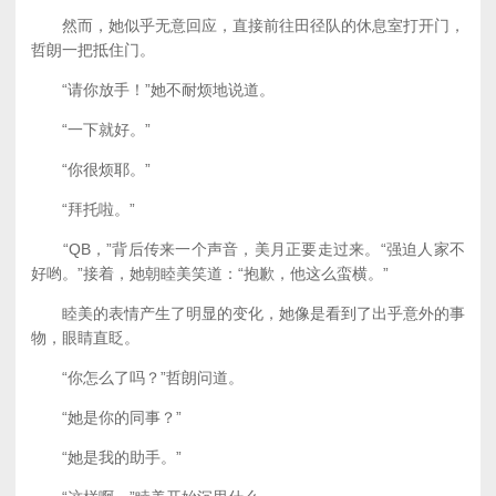
然而，她似乎无意回应，直接前往田径队的休息室打开门，
哲朗一把抵住门。
“请你放手！”她不耐烦地说道。
“一下就好。”
“你很烦耶。”
“拜托啦。”
“QB，”背后传来一个声音，美月正要走过来。“强迫人家不
好哟。”接着，她朝睦美笑道：“抱歉，他这么蛮横。”
睦美的表情产生了明显的变化，她像是看到了出乎意外的事
物，眼睛直眨。
“你怎么了吗？”哲朗问道。
“她是你的同事？”
“她是我的助手。”