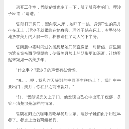
离开工作室，哲朗稍微犹豫了一下，敲了敲寝室的门。理沙
子应道：“请进。”
哲朗打开房门，望向双人床，她吓了一跳。身穿T恤的美月
坐在床上，理沙子就紧靠在她身旁。理沙子躺在床上，右手轻轻
地放在美月的大腿一带。棉被遮住了两人的下半身。
哲朗脑中霎时闪过的感想是她们简直像是一对情侣。房里因
为遮光窗帘而显得阴暗，使得美月脸上的阴影更加深邃，让她看
起来宛如一名美少年。
“什么事？”理沙子的声音有些慵懒。
“噢……呃，我和昨天提到的中原医生联络上了。我们中午
要出门，美月，你在那之前准备好。”
“好。”哲朗说完关上了门。他发现自己心中出现了疙瘩，尽
管不清楚那是怎样的情绪。
哲朗在附近的咖啡店吃早餐后回家。理沙子她们似乎用过早
餐了。餐桌上放着两组餐具。