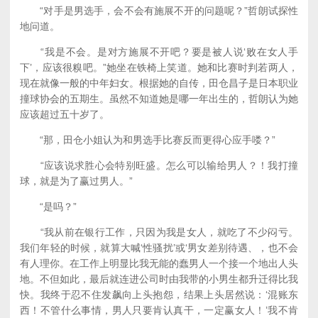
“对手是男选手，会不会有施展不开的问题呢？”哲朗试探性
地问道。
“我是不会。是对方施展不开吧？要是被人说‘败在女人手
下’，应该很糗吧。”她坐在铁椅上笑道。她和比赛时判若两人，
现在就像一般的中年妇女。根据她的自传，田仓昌子是日本职业
撞球协会的五期生。虽然不知道她是哪一年出生的，哲朗认为她
应该超过五十岁了。
“那，田仓小姐认为和男选手比赛反而更得心应手喽？”
“应该说求胜心会特别旺盛。怎么可以输给男人？！我打撞
球，就是为了赢过男人。”
“是吗？”
“我从前在银行工作，只因为我是女人，就吃了不少闷亏。
我们年轻的时候，就算大喊‘性骚扰’或‘男女差别待遇、，也不会
有人理你。在工作上明显比我无能的蠢男人一个接一个地出人头
地。不但如此，最后就连进公司时由我带的小男生都升迁得比我
快。我终于忍不住发飙向上头抱怨，结果上头居然说：‘混账东
西！不管什么事情，男人只要肯认真干，一定赢女人！’我不肯