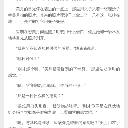
美月的目光停在墙边的一点上，那里用夹子夹着一张理沙子
替美月拍的照片。其余的照片理沙子全拿走了，只有这一张掉在
地上，于是哲朗将它用夹子夹好。
哲朗在想美月问起照片时该用什么借口，但是她却一语不发
地将目光从照片别开。
“我完全不知道那种时候的感觉。”她喃喃说道。
“哪种时候？”
“刚才那个啊。”美月指着哲朗的下半身。“那里站起来时的
感觉。”
“噢。”哲朗翘起二郎腿。“你当然不懂。”
“那是一种什么样的感觉？”
“很难用口头形容。”哲朗抱起胳臂。“刚才你不是在做伏地
挺身吗？大概像是做完之后，上臂绷紧的感觉吧。”
“嗯。与其说是绷紧，应该像是肿胀的感觉吧？”美月用左手