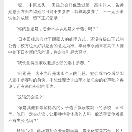
“嗯。”中原点头。“田径总会好像透过第一高中的人，告诉
她总会方面希望她尽可能不要参赛，就算她参赛了，不一定会承
认她的成绩，留下正式记录。”
“你的意思是，总会不承认她是女子选手吗？”
“日本田径总会对于阴阳人的处理方式，还没有提出正式的
公告，校方也只好以总会的意见为准。毕竟末永如果在高中大赛
中创下日本新纪录的话，肯定会引起大骚动。”
“我倒觉得应该欢迎那么强的选手参赛。”
“问题是，这不光只是末永个人的问题。她会成为今后阴阳
人选手参赛时的前例。不想处理烫手山芋才是总会的心声吧？再
说，还有来自外部的压力。”
“这话怎么说？”
“像是其他有希望得名的女子选手就读或就业的学校、企业
等。他们一定会抗议，让那种特异体质的人和一般选手竞争难道
不有失公允吗？”
哲朗心想，的确可能会发生那种事。看来体育界不如一般人