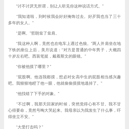
“讨不讨厌无所谓，别让人听见你这种说话方式。”
“我知道啦，到时候我会好好掩饰过去。好歹我也当了三十
多年的女人。”
“是啊。”哲朗耸了耸肩。
“我这种人啊，竟然也在电车上遇过色狼。”两人并肩坐在地
下铁的座位上后，美月说道：“对方是普通的中年男子，大概四
十岁左右吧。西装笔挺，戴着斯文的眼镜。”
“你被他摸了哪里？”
“屁股啊。他连我都摸，想必对女高中生的屁股相当感兴趣
吧。我狠狠地瞪了他一眼，他就偷偷摸摸地逃掉了。”
“他找错了下手的对象。”
“不过啊，我那天回家的时候，突然觉得心有不甘。我不甘
心得要命，竟然号啕大哭起来。我母亲以为我发生了什么事，吓
得坐立不安。”
“大受打击吗？”