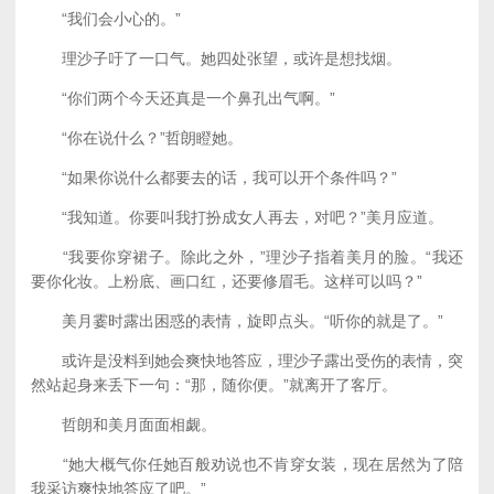
“我们会小心的。”
理沙子吁了一口气。她四处张望，或许是想找烟。
“你们两个今天还真是一个鼻孔出气啊。”
“你在说什么？”哲朗瞪她。
“如果你说什么都要去的话，我可以开个条件吗？”
“我知道。你要叫我打扮成女人再去，对吧？”美月应道。
“我要你穿裙子。除此之外，”理沙子指着美月的脸。“我还
要你化妆。上粉底、画口红，还要修眉毛。这样可以吗？”
美月霎时露出困惑的表情，旋即点头。“听你的就是了。”
或许是没料到她会爽快地答应，理沙子露出受伤的表情，突
然站起身来丢下一句：“那，随你便。”就离开了客厅。
哲朗和美月面面相觑。
“她大概气你任她百般劝说也不肯穿女装，现在居然为了陪
我采访爽快地答应了吧。”