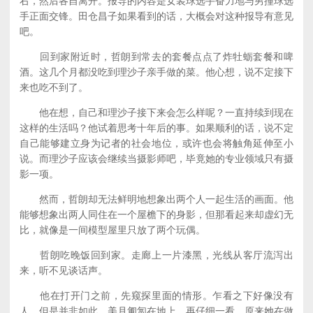
右，然后各自离开。报导的内容是女装球选手奋力地与男撞球选
手正面交锋。田仓昌子如果看到的话，大概会对这种报导有意见
吧。
回到家附近时，哲朗到常去的套餐点点了炸牡蛎套餐和啤
酒。这几个月都没吃到理沙子亲手做的菜。他心想，说不定接下
来也吃不到了。
他在想，自己和理沙子接下来会怎么样呢？一直持续到现在
这样的生活吗？他试着思考十年后的事。如果顺利的话，说不定
自己能够建立身为记者的社会地位，或许也会将触角延伸至小
说。而理沙子应该会继续当摄影师吧，毕竟她的专业领域只有摄
影一项。
然而，哲朗却无法鲜明地想象出两个人一起生活的画面。他
能够想象出两人同住在一个屋檐下的身影，但那看起来却虚幻无
比，就像是一间模型屋里只放了两个玩偶。
哲朗吃晚饭回到家。走廊上一片漆黑，光线从客厅流泻出
来，听不见谈话声。
他在打开门之前，先窥探里面的情形。乍看之下好像没有
人，但是并非如此。美月匍匐在地上，再仔细一看，原来她在做