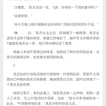
“大概吧。”美月淡淡一笑。“QB，你肯听一下我的要求吗？”
“说来听听。”
“你今天晚上能不能睡在这间房间？我有话想和理沙子说。”
“噢……，好。”美月出去之后，哲朗喝下一罐啤酒，然后走
进美月这阵子睡的和室。棉被已经铺好了，她平常当作睡衣穿的
T恤随意地丢在一旁。他只穿内裤钻进了被窝。
棉被上有他不曾闻过的味道。他想起了刚才的仰卧起坐，当
美月的脸靠近时，也发散出相同的味道。
2
设定好的行动电话闹铃代替闹钟，叫哲朗起床。哲朗不太清
楚自己昨晚到底有没有睡着，脑袋昏昏沉沉的，隐约记得做了一
个莫名其妙的梦。
他穿过客厅，来到走廊上。寝室里没有一点声响。哲朗一进
入工作室，马上打电话到中原家，说道：“我今天希望能和你一
起去。”中原愉快地应道：“真高兴听到你这么说。”