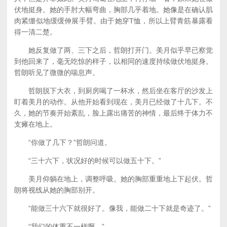
伏地挺身。她的手肘大幅弯曲，胸部几乎着地。她像是在确认肌
肉紧绷似地缓缓伸展手臂。由于她穿T恤，所以上臂青筋暴露看
得一清二楚。
她反复做了两、三下之后，哲朗打开门。美月似乎早已察觉
到他回来了，毫无吃惊的样子，以相同的速度持续做伏地挺身。
哲朗听见了微微的喘息声。
哲朗脱下大衣，到厨房喝了一杯水，然后坐在客厅的沙发上
盯着美月的动作。从他开始看到现在，美月已经做了十几下。不
久，她的节奏开始紊乱，脸上露出痛苦的神情，最后终于体力不
支瘫在地上。
“你做了几下？”哲朗问道。
“三十六下，状况好的时候可以做五十下。”
美月仰躺在地上，调整呼吸。她的胸部重重地上下起伏。哲
朗将视线从她的胸部别开。
“能做三十六下就很好了。像我，能做二十下就是奇迹了。”
“我们的体重不一样啊。”