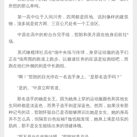
所想的那么单纯。
第一高中位于入间川旁，四周都是田地。说到像样的建筑
物，顶多就是前方两、三百公尺处有一个工业区。
中原在高中的柜台办完手续，哲朗和美月跟在他身后前往*
场。
英式橄榄球社员在*场中央练习传球，身穿运动服的选手们
正在*场周围的跑道上跑步。以极速狂奔的应该是短跑组吧，而
跑在他们外侧的则是中长跑组。
“啊！”哲朗的目光停在一名选手身上。“是那名选手吗？”
“是的。”中原立即答道。
那名选手的确是女王。因为她身上穿的运动服颜色和其他女
生同样都是淡蓝色，而男子选手则是深蓝色。然而，如果没有那
种记号的话，哲朗怀疑自己是否能够辨识出她是女生。她的身高
并不怎么高，但隔音白色短袖T恤也能发现，她身上满是结实的
肌肉，那不是女生能练出来的强健体魄。
“那不是女生的跑法吧。”哲朗对美月说。