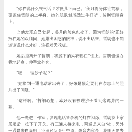
“你在说什么丧气话？才做几下而已。”美月将身体往前移，
覆盖住哲朗的上半身。她的肌肤触感透过牛仔裤，传到哲朗身
上。
当他发现自己勃起，美月的脸色也变了。因为哲朗的*正好
抵在她的双腿间。她露出困惑的眼神，说不出话来。哲朗也不知
道该说什么才好，注视着天花板。
她后退离开了哲朗，将脱下的风衣套在T恤上。哲朗也慢吞
吞地起身，伸手拿外套。
“嗯……理沙子呢？”
“她接到一通电话后出去了，好像是预定要刊在杂志上的照
片出了问题。”
“这样啊。”哲朗心想，幸好没有被理沙子看到这诡异的一
幕。
他一走进工作室，发现电话答录机的灯在闪烁。哲朗换上家
居服后，按下了开关。有三通未接来电，两通是来自*社，另外
一通是来自泰明工业田径队医生中原。录音内容是：我明天要去