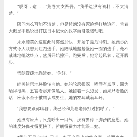
“哎呀，这……”荒卷支支吾吾。“我手边没有资料，不太清
楚。”
顾问怎么可能不清楚，但是哲朗没有死缠烂打地追问。荒卷
大概是不愿说出打破日本记录的数字而引发骚动吧。
末永睦美的速度此时突然加快，开始了最后冲刺。她跑步的
方式令人联想到短跑选手。她陆续地超越慢她一圈的选手，毫不
减速地抵达终点，然后开始擦汗。跑完后，她穿起风衣，迈开脚
步。
哲朗缓缓地靠近她。“你好。”
睦美错愕地将脸转向他。她的轮廓很深，嘴唇有点厚，因为
晒得很黑，五官看起来像黑人。她留着一头短发，如果只看脸的
话，应该不至于被错认成男生。她的左耳戴着耳环。
“我想要跟你聊聊，我已经和荒卷老师打过招呼了。”
她没有应声，只是呼出一口气，没有要停下脚步的意思。她
的速度好像变得更快了。哲朗得费力才能跟上她。