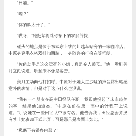
“日浦。”
“嗯？”
“你的脚太开了。”
“哎呀。”她赶紧将迷你裙下的双腿并拢。
碰头的地点是位于东武东上线的川越车站旁的一家咖啡店。
中原身穿毛衣搭双排扣西装，一身随兴的打扮在等哲朗。
“你的助手是这么漂亮的小姐，真是令人羡慕。”他一看到美
月立刻说道。听起来不像是客套。
美月主动向他打招呼。中原对于她太过沙哑的声音露出略感
意外的表情，但是对于这点什么也没说。
“我有一个朋友在高中田径队任职，我跟他提起了末永睦美
的事，结果他知道她。”中原在前往第一高中的计程车上说
道。“听说她在一些田径队中很有名。他告诉我，田径总会并没
有禁止她参加正式比赛，可是那只是表面上如此。”
“私底下有很多内幕？”