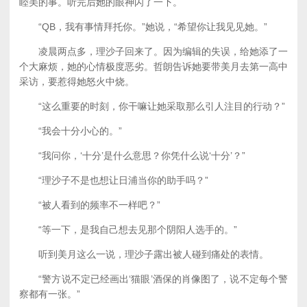
睦美的事。听完后她的眼神闪了一下。
“QB，我有事情拜托你。”她说，“希望你让我见见她。”
凌晨两点多，理沙子回来了。因为编辑的失误，给她添了一
个大麻烦，她的心情极度恶劣。哲朗告诉她要带美月去第一高中
采访，要惹得她怒火中烧。
“这么重要的时刻，你干嘛让她采取那么引人注目的行动？”
“我会十分小心的。”
“我问你，‘十分’是什么意思？你凭什么说‘十分’？”
“理沙子不是也想让日浦当你的助手吗？”
“被人看到的频率不一样吧？”
“等一下，是我自己想去见那个阴阳人选手的。”
听到美月这么一说，理沙子露出被人碰到痛处的表情。
“警方说不定已经画出‘猫眼’酒保的肖像图了，说不定每个警
察都有一张。”