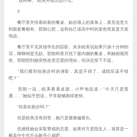
“这样啊。”睦美开始沉思什么。
3
餐厅里并排着崭新的餐桌。贴在墙上的菜单上，甚至连意大
利面套餐都有。哲朗心想，这和自己读高中时的菜色简直是天差
地远。
餐厅里不见其他学生的踪影。末永睦美说如果只谈十分钟的
话，聊聊倒是无妨。哲朗和美月找了最内侧的餐桌，和她相视而
坐。哲朗想到她突然改变态度的理由，但决定按下不提。
“我们看到你跑步时的身影，真是不得了。成绩应该不错
吧？”
哲朗一说，睦美看着桌面，小声地说道：“今天只是普
通……”她似乎想说，平常能够跑得更快。
“你喜欢跑步吗？”
但是睦美没有回答，她只是微微偏着头。
也难怪她会采取警戒的态度。如果对方是陌生人，就算是一
般高中生也不会敞开心扉吧。