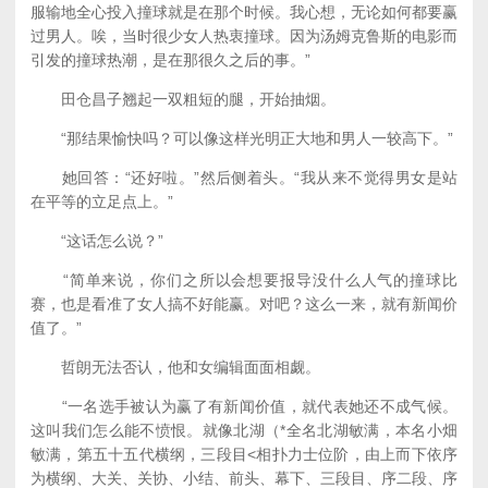
服输地全心投入撞球就是在那个时候。我心想，无论如何都要赢
过男人。唉，当时很少女人热衷撞球。因为汤姆克鲁斯的电影而
引发的撞球热潮，是在那很久之后的事。”
田仓昌子翘起一双粗短的腿，开始抽烟。
“那结果愉快吗？可以像这样光明正大地和男人一较高下。”
她回答：“还好啦。”然后侧着头。“我从来不觉得男女是站
在平等的立足点上。”
“这话怎么说？”
“简单来说，你们之所以会想要报导没什么人气的撞球比
赛，也是看准了女人搞不好能赢。对吧？这么一来，就有新闻价
值了。”
哲朗无法否认，他和女编辑面面相觑。
“一名选手被认为赢了有新闻价值，就代表她还不成气候。
这叫我们怎么能不愤恨。就像北湖（*全名北湖敏满，本名小畑
敏满，第五十五代横纲，三段目<相扑力士位阶，由上而下依序
为横纲、大关、关协、小结、前头、幕下、三段目、序二段、序