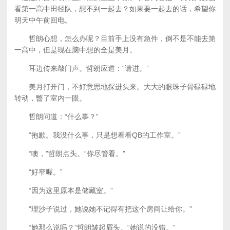
看第一高中田径队，想不到一起去？如果要一起去的话，希望你
明天中午前回电。
哲朗心想，怎么办呢？目前手上没有急件，倒不是不能去第
一高中，但是现在脑中想的全是美月。
耳边传来敲门声。哲朗应道：“请进。”
美月打开门，不好意思地探进头来。大大的眼珠子骨碌碌地
转动，瞥了室内一眼。
哲朗问道：“什么事？”
“抱歉。我没什么事，只是想看看QB的工作室。”
“噢，”哲朗点头。“你尽管看。”
“好窄喔。”
“因为这里原本是储藏室。”
“理沙子说过，她说她不记得有把这个房间让给你。”
“她那么说吗？”哲朗皱起眉头。“她说的没错。”