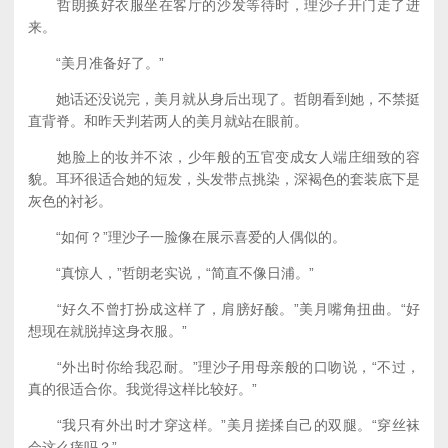
哲朗换好衣服坐在客厅的沙发等待时，理沙子开门走了进
来。
“美月准备好了。”
她话还没说完，美月就从身后出现了。哲朗看到她，不禁挺
直背脊。和昨天判若两人的美月就站在眼前。
她脸上的妆并不浓，少年般的五官变成女人端庄细致的容
貌。耳环很适合她的短发，头发带点挑染，深褐色的套装底下是
灰色的衬衫。
“如何？”理沙子一脸像在展示喜爱的人偶似的。
“真惊人，”哲朗老实说，“简直不像日浦。”
“好久不曾打扮成这样了，肩膀好酸。”美月嘴角扭曲。“好
想现在就脱掉这身衣服。”
“外出时你给我忍耐。”理沙子用母亲般的口吻说，“不过，
真的很适合你。我觉得这样比较好。”
“我只有外出时才穿这样。”美月搓揉自己的双腿。“穿丝袜
会这么痒吗？”