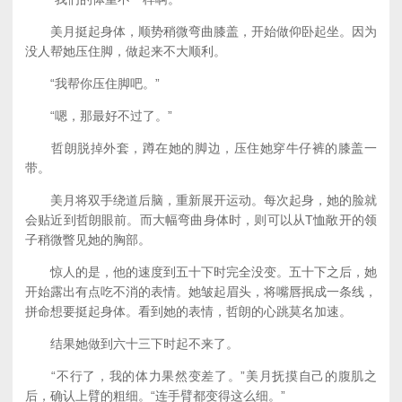
美月挺起身体，顺势稍微弯曲膝盖，开始做仰卧起坐。因为
没人帮她压住脚，做起来不大顺利。
“我帮你压住脚吧。”
“嗯，那最好不过了。”
哲朗脱掉外套，蹲在她的脚边，压住她穿牛仔裤的膝盖一
带。
美月将双手绕道后脑，重新展开运动。每次起身，她的脸就
会贴近到哲朗眼前。而大幅弯曲身体时，则可以从T恤敞开的领
子稍微瞥见她的胸部。
惊人的是，他的速度到五十下时完全没变。五十下之后，她
开始露出有点吃不消的表情。她皱起眉头，将嘴唇抿成一条线，
拼命想要挺起身体。看到她的表情，哲朗的心跳莫名加速。
结果她做到六十三下时起不来了。
“不行了，我的体力果然变差了。”美月抚摸自己的腹肌之
后，确认上臂的粗细。“连手臂都变得这么细。”