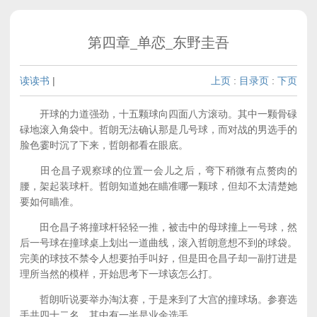
第四章_单恋_东野圭吾
读读书
|
上页
:
目录页
:
下页
开球的力道强劲，十五颗球向四面八方滚动。其中一颗骨碌
碌地滚入角袋中。哲朗无法确认那是几号球，而对战的男选手的
脸色霎时沉了下来，哲朗都看在眼底。
田仓昌子观察球的位置一会儿之后，弯下稍微有点赘肉的
腰，架起装球杆。哲朗知道她在瞄准哪一颗球，但却不太清楚她
要如何瞄准。
田仓昌子将撞球杆轻轻一推，被击中的母球撞上一号球，然
后一号球在撞球桌上划出一道曲线，滚入哲朗意想不到的球袋。
完美的球技不禁令人想要拍手叫好，但是田仓昌子却一副打进是
理所当然的模样，开始思考下一球该怎么打。
哲朗听说要举办淘汰赛，于是来到了大宫的撞球场。参赛选
手共四十二名，其中有一半是业余选手。