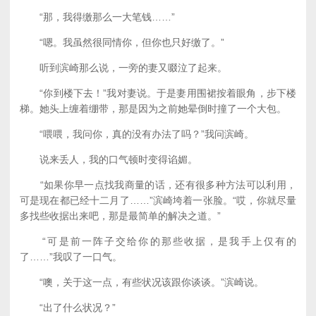
“那，我得缴那么一大笔钱……”
“嗯。我虽然很同情你，但你也只好缴了。”
听到滨崎那么说，一旁的妻又啜泣了起来。
“你到楼下去！”我对妻说。于是妻用围裙按着眼角，步下楼
梯。她头上缠着绷带，那是因为之前她晕倒时撞了一个大包。
“喂喂，我问你，真的没有办法了吗？”我问滨崎。
说来丢人，我的口气顿时变得谄媚。
“如果你早一点找我商量的话，还有很多种方法可以利用，
可是现在都已经十二月了……”滨崎垮着一张脸。“哎，你就尽量
多找些收据出来吧，那是最简单的解决之道。”
“可是前一阵子交给你的那些收据，是我手上仅有的
了……”我叹了一口气。
“噢，关于这一点，有些状况该跟你谈谈。”滨崎说。
“出了什么状况？”