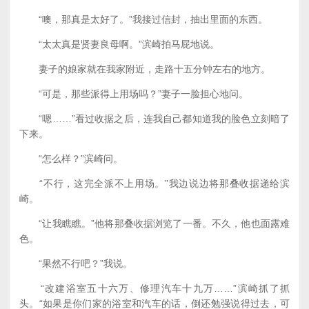
“噢，那真是太好了。”我接过信封，抽出里面的东西。
“太太真是贤妻良母啊。”滨崎拍马屁地说。
妻子的娘家就在我家附近，走路十五分钟左右的地方。
“可是，那些派得上用场吗？”妻子一脸担心地问。
“嗯……”看过收据之后，连我自己都知道我的脸色立刻暗了
下来。
“怎么样？”滨崎问。
“不行，这完全派不上用场。”我边说边将那叠收据递给滨
崎。
“让我瞧瞧。”他将那叠收据浏览了一番。不久，他也面露难
色。
“果然不行吧？”我说。
“改建浴室五十六万、修理汽车十九万……”滨崎抓了抓
头。“如果是你们家的浴室和汽车的话，倒还勉强说得过去，可