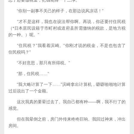
忘了还要缴税金，把钱花得一干二净。”
“你别一副事不关己的样子，在那边说风凉话！”
“才不是这样，我也在设法帮你啊。再说，你还要付住民税
（*日本居民设籍于市町村或道府县所需缴纳的税款，是地方税
的一种。）呢。”
“住民税？”我看着滨崎。“你刚才说的税金，不是也包含了
住民税吗？”
“不好意思，那只有所得税。”
“那，住民税……”
“我大略计算了一下……”滨崎拿出计算机，噼噼啪啪地计算
过后说出了一个金额。
这次我真的要晕过去了。我自己都有种——啊，我不行了的
感觉。
但在我晕倒之前，房门外传来咚咚巨响。我回过神来，冲出
房间。