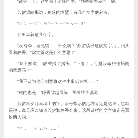
“请等一下。这里写了奇怪的字。”静香指着屋内一隅。
芳贺望向那边，角落的墙壁上有几个文字的刻痕。
“ㄇㄟˊ一ㄡˇㄙㄢˇ一ˋㄐ一ˋㄢㄌ一ˊㄡ”
那里写着这几个字。
“没有伞，逸见留……什么啊？”芳贺读出这段文字后，回头
看着静香。“你觉得这是什么意思？”
“我不知道。”静香摇了摇头。“下雨了，可是没伞很伤脑筋
的意思吗？”
“我不认为他会刻意将这种小事刻在墙上。”
“说的也是。”静香皱起眉头，歪着脖子说道。
芳贺再次盯着墙上的字。暗号指示的地方肯定是这里，也就
是说，逸见应该知道芳贺和静香会来，这段谜样的文字铁定是写
给两人的。
“ㄇㄟˊ一ㄡˇㄙㄢˇ……”