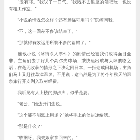
“没有耶。”我叹了一口气。“我既不去银座的酒吧玩，也没
有租工作室。”
“小说的情况怎么样？还有篇幅可用吗？”滨崎问我。
“不，这一回差不多该结束了。”
“那就得有效运用所剩不多的篇幅了。”
连载小说《冰街杀人事件》的剧情已经被我们改得面目全
非。主角们去了好几个高尔夫球场、乘快艇出航与大肆购物之
后，在毫无收获的情形之下决定回日本。一抵达成田机场，主角
们马上又赶往草津温泉。不用说，这当然是为了将今年秋天的温
泉旅行开支列入取材经费。
我听见有人上楼的脚步声，似乎是妻。
“老公。”她边开门边说。
“这个能不能派上用场？”她将手上的信封递给我。
“那是什么？”
“收据呀。我去娘家拿回来的。”