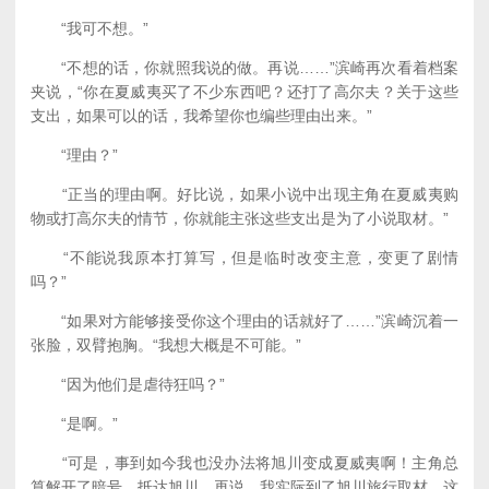
“我可不想。”
“不想的话，你就照我说的做。再说……”滨崎再次看着档案
夹说，“你在夏威夷买了不少东西吧？还打了高尔夫？关于这些
支出，如果可以的话，我希望你也编些理由出来。”
“理由？”
“正当的理由啊。好比说，如果小说中出现主角在夏威夷购
物或打高尔夫的情节，你就能主张这些支出是为了小说取材。”
“不能说我原本打算写，但是临时改变主意，变更了剧情
吗？”
“如果对方能够接受你这个理由的话就好了……”滨崎沉着一
张脸，双臂抱胸。“我想大概是不可能。”
“因为他们是虐待狂吗？”
“是啊。”
“可是，事到如今我也没办法将旭川变成夏威夷啊！主角总
算解开了暗号，抵达旭川。再说，我实际到了旭川旅行取材，这