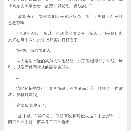
个高尔夫球场看看，必定可以发现一点线索。”
“就算去了，如果我们只是向球场员工询问，可能不会有什
么收获啊。”
“你说的没错。所以，虽然这么做会有点辛苦，但是我们也
只好在每个高尔夫球场都实际打打看了。”
“是啊。虽然很累人。”
两人走进附近的高尔夫球用品店，买了整组球杆、球袋、球
鞋，以及两件同款式的高尔夫球装。
4
滨崎轻快地敲打计算机按键，看着液晶屏幕，嘀咕了一声后
将计算机对着我。
这次换我呻吟了。
“还不够。”滨崎说，“你还有没有其他收据？不是那种一、
两万的小金额，而是几千万的收据。”