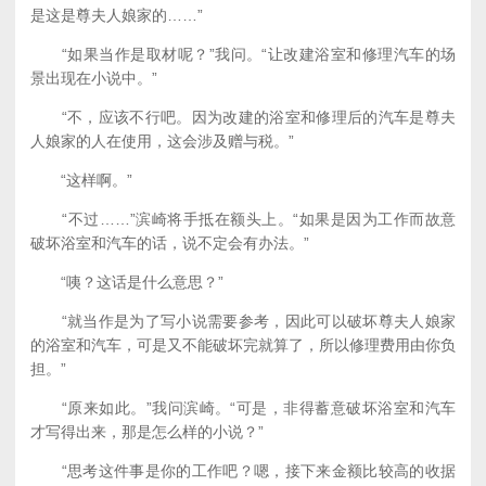
是这是尊夫人娘家的……”
“如果当作是取材呢？”我问。“让改建浴室和修理汽车的场
景出现在小说中。”
“不，应该不行吧。因为改建的浴室和修理后的汽车是尊夫
人娘家的人在使用，这会涉及赠与税。”
“这样啊。”
“不过……”滨崎将手抵在额头上。“如果是因为工作而故意
破坏浴室和汽车的话，说不定会有办法。”
“咦？这话是什么意思？”
“就当作是为了写小说需要参考，因此可以破坏尊夫人娘家
的浴室和汽车，可是又不能破坏完就算了，所以修理费用由你负
担。”
“原来如此。”我问滨崎。“可是，非得蓄意破坏浴室和汽车
才写得出来，那是怎么样的小说？”
“思考这件事是你的工作吧？嗯，接下来金额比较高的收据