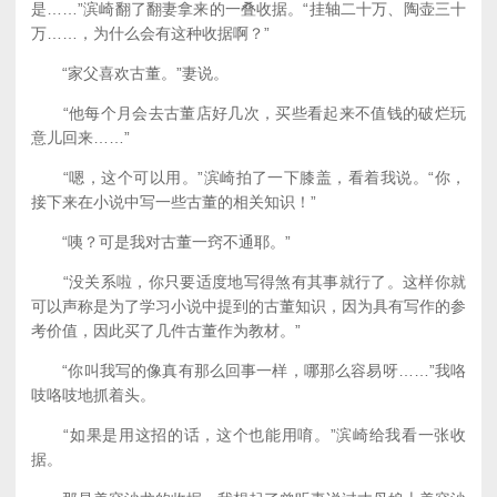
是……”滨崎翻了翻妻拿来的一叠收据。“挂轴二十万、陶壶三十
万……，为什么会有这种收据啊？”
“家父喜欢古董。”妻说。
“他每个月会去古董店好几次，买些看起来不值钱的破烂玩
意儿回来……”
“嗯，这个可以用。”滨崎拍了一下膝盖，看着我说。“你，
接下来在小说中写一些古董的相关知识！”
“咦？可是我对古董一窍不通耶。”
“没关系啦，你只要适度地写得煞有其事就行了。这样你就
可以声称是为了学习小说中提到的古董知识，因为具有写作的参
考价值，因此买了几件古董作为教材。”
“你叫我写的像真有那么回事一样，哪那么容易呀……”我咯
吱咯吱地抓着头。
“如果是用这招的话，这个也能用唷。”滨崎给我看一张收
据。