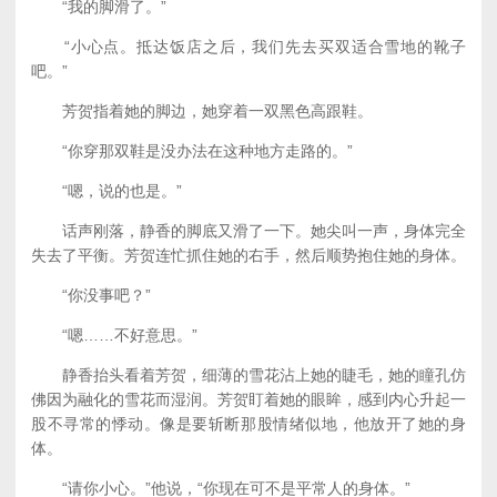
“我的脚滑了。”
“小心点。抵达饭店之后，我们先去买双适合雪地的靴子
吧。”
芳贺指着她的脚边，她穿着一双黑色高跟鞋。
“你穿那双鞋是没办法在这种地方走路的。”
“嗯，说的也是。”
话声刚落，静香的脚底又滑了一下。她尖叫一声，身体完全
失去了平衡。芳贺连忙抓住她的右手，然后顺势抱住她的身体。
“你没事吧？”
“嗯……不好意思。”
静香抬头看着芳贺，细薄的雪花沾上她的睫毛，她的瞳孔仿
佛因为融化的雪花而湿润。芳贺盯着她的眼眸，感到内心升起一
股不寻常的悸动。像是要斩断那股情绪似地，他放开了她的身
体。
“请你小心。”他说，“你现在可不是平常人的身体。”