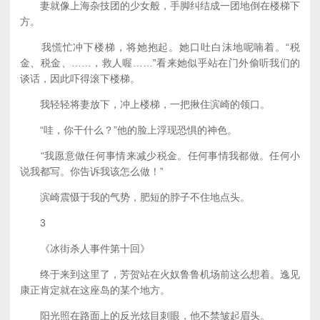
妻就像上海杂技团的少女般，手脚纠结成一团地倒在楼梯下
方。
我慌忙冲下楼梯，将她抱起。她口吐白沫地呢喃着。“税
金、税金、……，救人喔……”看来她似乎站在门外偷听我们的
谈话，因此吓得滚下楼梯。
我轻轻将妻放下，冲上楼梯，一把揪住滨崎的领口。
“哇，你干什么？”他的脸上浮现恐惧的神色。
“我愿意做任何事情来减少税金。任何事情我都做。任何小
说我都写。你告诉我该怎么做！”
滨崎震慑于我的气势，肥短的脖子不住地点头。
3
《冰街杀人事件第十回》
终于来到这里了，芳贺站在火奴鲁鲁机场前这么想着。逸见
康正肯定就在这座岛的某个地方。
阳光照在路面上的反光炫目刺眼，他不禁皱起眉头。